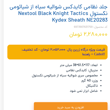
جلد نظامی کایدکس شوالیه سیاه از شیائومی
نکستول Nextool Black Knight Tactics
Kydex Sheath NE20283
کد محصول: 6973907631759
۲,۲۸۰,۰۰۰ تومان
قیمت ویژه درگاه زرین پال: ۲،۰۵۲،۰۰۰ تومان - کد تخفیف:
Cashoff + راهنما
ابعاد: 117*61.5*38 میلی متر
متریال: کایدکس نظامی
مخصوص سری شوالیه سیاه از شیائومی نکستول
وزن: 40 گرم
تاکتیکال
شامل ابزار نمی شود
افزودن به سبد خرید