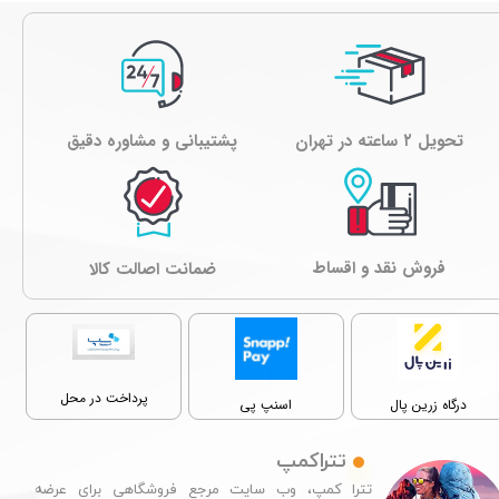
تحویل ۲ ساعته در تهران
پشتیبانی و مشاوره دقیق
فروش نقد و اقساط
ﺿﻤﺎﻧﺖ اصالت کالا
پرداخت در محل
درگاه زرین پال
اسنپ پی
تتراکمپ
تترا کمپ، وب سایت مرجع فروشگاهی برای عرضه