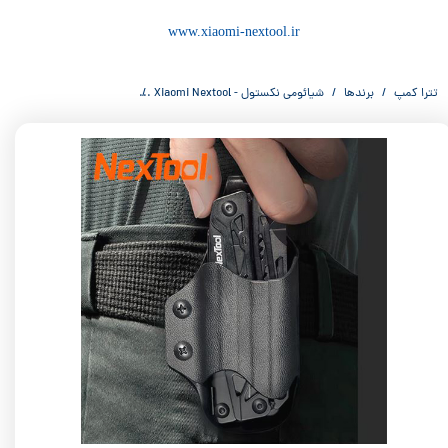
www.xiaomi-nextool.ir
تترا کمپ
برندها
شیائومی نکستول - Xiaomi Nextool
جلد نظامی کایدکس شوالیه سیاه از شیائومی نکستول 0283