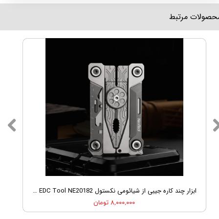
محصولات مرتبط
ابزار چند کاره جیبی از شیائومی نکستول Nextool Silver Blade EDC Tool NE20182
۸,۰۰۰,۰۰۰ تومان