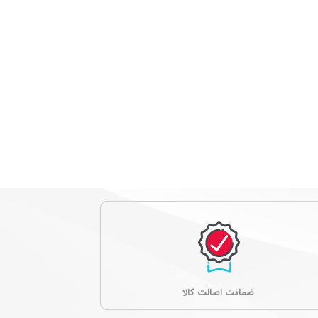
ﺿﻤﺎﻧﺖ اصالت کالا