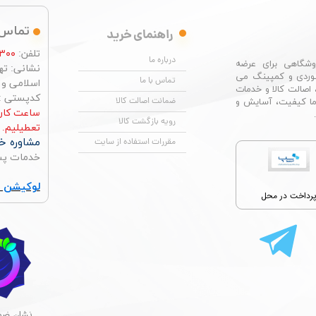
تماس 
راهنمای خرید
تلفن:
۳۰۰
درباره ما
شگاهی برای عرضه
نشانی: تهر
وردی و کمپینگ می
تماس با ما
اسلامی و چها
 اصالت کالا و خدمات
کدپستی : ۶۶۴۹۶۷۶۸۴
ضمانت اصالت کالا
ما کیفیت، آسایش و
رویه بازگشت کالا
تعطیلیم.
مشاوره خر
مقررات استفاده از سایت
خدمات پس از ف
لوکیشن ت
رداخت در محل
​نشان ضما