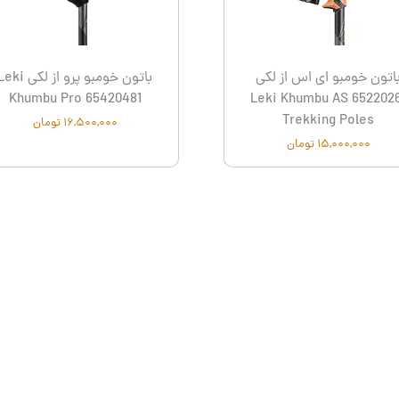
Le
نشنال جئوگرافیک - National Geographic
ترموس - Thermos
Con
اتون خومبو ای اس از لکی
باتون خومبو پرو از لکی ki
Khumbu Pro 65420481
Leki Khumbu AS 652202
Trekking Poles
۱۶,۵۰۰,۰۰۰ تومان
۱۵,۰۰۰,۰۰۰ تومان