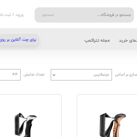
ورود
/
ثبت نام
جستجو
حساب کاربر
تغییر گذر واژ
نمای خرید
مجله تتراکمپ
برای چت آنلاین بر روی
سفارشات
میلت - Millet
انواع دستکش
خروج از حسا
D
شتی
فیسکارس - FISKARS
روشنایی و گرمایش
ازی بر اساس
مرتبط‌ترین
تعداد نمایش
۴۴
بلک دیاموند - Black Diamond
دستمال سر و کلاه
IC
آسپری - Osprey
سرشعله، اجاق گاز و باربیکیو
کمپینگ و سفر
ام اس آر - MSR
یخچال کمپینگ و سفر
T
لایت مای فایر - Light My Fire
PLATYPUS
پتزل - PETZL
سی تو سامیت - Sea to Summit