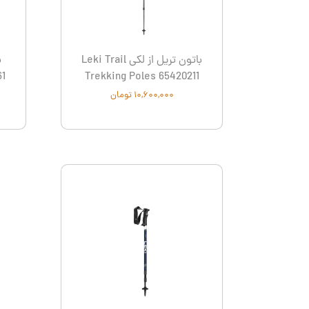
اسپایدر - SPYDER
لدرمن - atherman
نیچر هایک Naturehike
لکی - Leki
فرینو - Ferrino
کانتیگو- tigo
باتون تریل از لکی Leki Trail
ب
61
Trekking Poles 65420211
۱۰,۶۰۰,۰۰۰ تومان