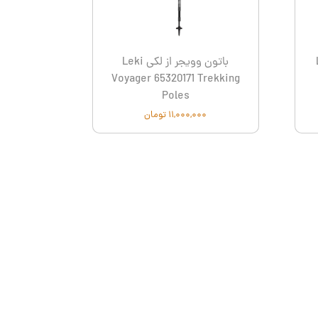
شیائومی نکستول- Xiaomi Nextool
لیکن - Laken
Le
باتون وویجر از لکی Leki
Voyager 65320171 Trekking
Poles
۱۱,۰۰۰,۰۰۰ تومان