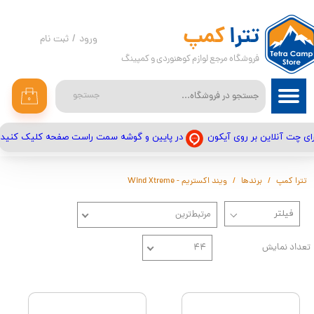
حساب کاربری من
تترا
کمپ
ورود
/
ثبت نام
فروشگاه مرجع لوازم کوهنوردی و کمپینگ
تغییر گذر واژه
سفارشات
جستجو
۰
خروج از حساب کاربری
در پایین و گوشه سمت راست صفحه کلیک کنید
ای چت آنلاین بر روی آیکون
تترا کمپ
برندها
ویند اکستریم - Wind Xtreme
مرتبط‌ترین
تعداد نمایش
۴۴