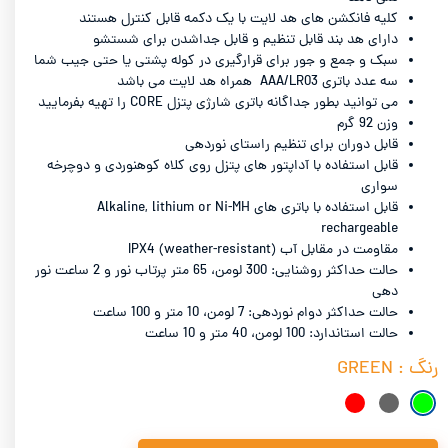
کلیه فانکشن های هد لایت با یک دکمه قابل کنترل هستند
دارای هد بند قابل تنظیم و قابل جداشدن برای شستشو
سبک و جمع و جور برای قرارگیری در کوله پشتی یا حتی جیب شما
سه عدد باتری AAA/LR03 همراه هد لایت می باشد
می توانید بطور جداگانه باتری شارژی پتزل CORE را تهیه بفرمایید
وزن 92 گرم
قابل دوران برای تنظیم راستای نوردهی
قابل استفاده با آداپتور های پتزل روی کلاه کوهنوردی و دوچرخه
سواری
قابل استفاده با باتری های Alkaline, lithium or Ni-MH
rechargeable
مقاومت در مقابل آب IPX4 (weather-resistant)
حالت حداکثر روشنایی: 300 لومن، 65 متر پرتاب نور و 2 ساعت نور
دهی
حالت حداکثر دوام نوردهی: 7 لومن، 10 متر و 100 ساعت
حالت استاندارد: 100 لومن، 40 متر و 10 ساعت
رنگ
: GREEN