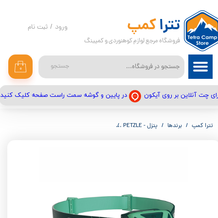
حساب کاربری من
تترا
کمپ
ورود
/
ثبت نام
فروشگاه مرجع لوازم کوهنوردی و کمپینگ
تغییر گذر واژه
سفارشات
جستجو
۰
خروج از حساب کاربری
در پایین و گوشه سمت راست صفحه کلیک کنید
ای چت آنلاین بر روی آیکون
تترا کمپ
برندها
پتزل - PETZLE
هد لایت 300 لومن هایبریدی از پتزل Petzl Tikkina 300 Hybrid