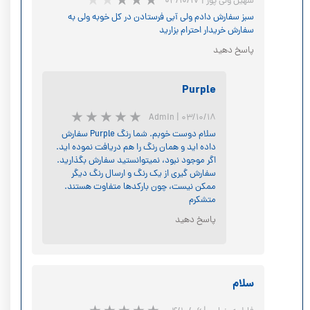
سهیل ولی پور
|
۰۳/۱۰/۱۷
سبز سفارش دادم ولی آبی فرستادن در کل خوبه ولی به
سفارش خریدار احترام بزارید
پاسخ دهید
Purple
Admin
|
۰۳/۱۰/۱۸
سلام دوست خوبم. شما رنگ Purple سفارش
داده اید و همان رنگ را هم دریافت نموده اید.
اگر موجود نبود، نمیتوانستید سفارش بگذارید.
سفارش گیری از یک رنگ و ارسال رنگ دیگر
ممکن نیست، چون بارکدها متفاوت هستند.
متشکرم
پاسخ دهید
★
★
★
★
★
سلام