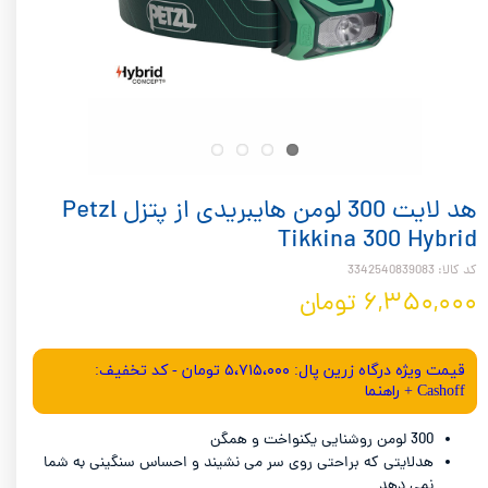
هد لایت 300 لومن هایبریدی از پتزل Petzl
Tikkina 300 Hybrid
کد کالا: 3342540839083
۶,۳۵۰,۰۰۰ تومان
قیمت ویژه درگاه زرین پال: ۵،۷۱۵،۰۰۰ تومان - کد تخفیف:
Cashoff + راهنما
300 لومن روشنایی یکنواخت و همگن
هدلایتی که براحتی روی سر می نشیند و احساس سنگینی به شما
نمی دهد