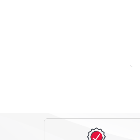
شیائومی نکستول- Xiaomi Nextool
لیکن - Laken