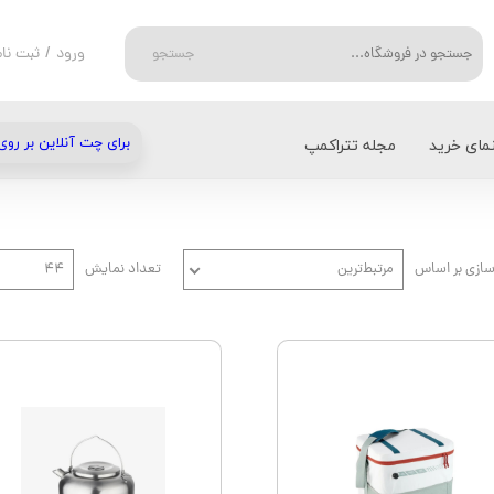
ورود
/
ثبت نام
جستجو
حساب کاربر
تغییر گذر واژ
نمای خرید
مجله تتراکمپ
برای چت آنلاین بر روی
سفارشات
میلت - Millet
انواع دستکش
خروج از حسا
D
شتی
فیسکارس - FISKARS
روشنایی و گرمایش
ازی بر اساس
مرتبط‌ترین
تعداد نمایش
۴۴
بلک دیاموند - Black Diamond
دستمال سر و کلاه
IC
آسپری - Osprey
سرشعله، اجاق گاز و باربیکیو
کمپینگ و سفر
ام اس آر - MSR
یخچال کمپینگ و سفر
T
لایت مای فایر - Light My Fire
PLATYPUS
پتزل - PETZL
سی تو سامیت - Sea to Summit