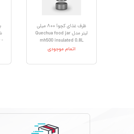
اسپایدر - SPYDER
لدرمن - atherman
نیچر هایک Naturehike
لکی - Leki
فرینو - Ferrino
کانتیگو- tigo
ظرف غذای کچوآ ۸۰۰ میلی
ی
لیتر مدل Quechua food jar
 -
mh500 insulated 0.8L
اتمام موجودی