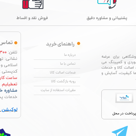
پشتیبانی و مشاوره دقیق
فروش نقد و اقساط
تماس 
راهنمای خرید
تلفن:
۳۰۰
درباره ما
شگاهی برای عرضه
نشانی: تهر
وردی و کمپینگ می
تماس با ما
اسلامی و چها
 اصالت کالا و خدمات
کدپستی : ۶۶۴۹۶۷۶۸۴
ضمانت اصالت کالا
ما کیفیت، آسایش و
رویه بازگشت کالا
تعطیلیم.
مشاوره خر
مقررات استفاده از سایت
خدمات پس از ف
لوکیشن ت
رداخت در محل