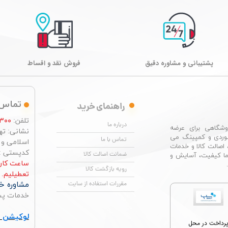
پشتیبانی و مشاوره دقیق
فروش نقد و اقساط
تماس 
راهنمای خرید
تلفن:
۳۰۰
درباره ما
شگاهی برای عرضه
نشانی: تهر
وردی و کمپینگ می
تماس با ما
اسلامی و چها
 اصالت کالا و خدمات
کدپستی : ۶۶۴۹۶۷۶۸۴
ضمانت اصالت کالا
ما کیفیت، آسایش و
رویه بازگشت کالا
تعطیلیم.
مشاوره خر
مقررات استفاده از سایت
خدمات پس از ف
لوکیشن ت
رداخت در محل