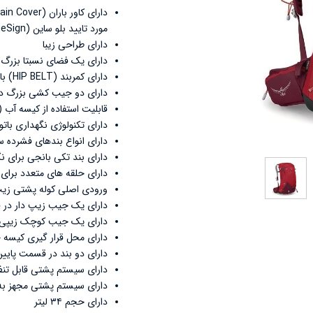
Le
نشنال جئوگرافیک - National Geographic
مورد تایید بلو ساین (BlueSign)
ترموس - Thermos
دارای طراحی زیبا
Con
کلمبیا - Columbia
دارای یک فضای نسبتا بزرگ
دارای کمربند (HIP BELT) با جیبهای زیپ دار
دارای دو جیب کشی بزرگ در
قابلیت استفاده از کیسه آب (Camle Bag) تا حجم ۳ لیتر
دارای تکنولوژی نگهداری باتون w-on-the-Go
دارای انواع بندهای فشرده س
دارای بند تکی بانجی برای نگ
دارای حلقه های متعدد برای 
ورودی اصلی کوله پشتی زیپ
دارای یک جیب زیپ دار در 
دارای یک جیب کوچک زیپی د
دارای محل قرار گیری کیسه 
دارای دو بند در قسمت پایین ب
دارای سیستم پشتی قابل تنظ
دارای سیستم پشتی مجهز به
دارای حجم ۳۴ لیتر