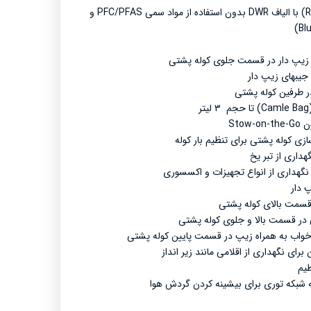
شیائومی نکستول- Xiaomi Nextool
دارای کاور باران (Rain Cover) با الیاف DWR بدون استفاده از مواد سمی PFC/PFAS و
لیکن - Laken
 زیپ دار در قسمت جلوی کوله پشتی
 طرفین کوله پشتی
Sto
ازی کوله پشتی برای تنظیم بار کوله
هداری از تبر یخ
نگهداری از انواع تجهیزات و اکسسوری
 دار
قسمت بالای کوله پشتی
ر قسمت بالا و جلوی کوله پشتی
خواب به همراه زیپ در قسمت پایین کوله پشتی
رای نگهداری از اقلامی مانند زیر انداز
یم
 شبکه توری برای بیشینه کردن گردش هوا