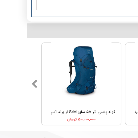
کوله پشتی اتر پلاس ۶۰ سایز S/M از برند آسپری | OSPREY AETHER PLUS 60 S/M
کوله پشتی اتر ۵۵ سایز S/M از برند آسپری | OSPREY AETHER 55 S/M
۵۰,۰۰۰,۰۰۰ تومان