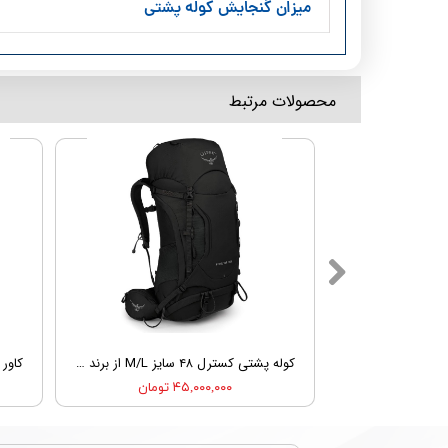
میزان گنجایش کوله پشتی
​محصولات مرتبط
کوله پشتی کسترل ۳۸ سایز S/M از برند آسپری | OSPREY KESTREL 38 S/M
کوله پشتی کسترل ۴۸ سایز M/L از برند آسپری | OSPREY KESTREL 48 M/L
۴۵,۰۰۰,۰۰۰ تومان