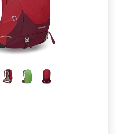
اسپایدر - SPYDER
لدرمن - atherman
نیچر هایک Naturehike
لکی - Leki
فرینو - Ferrino
کانتیگو- tigo