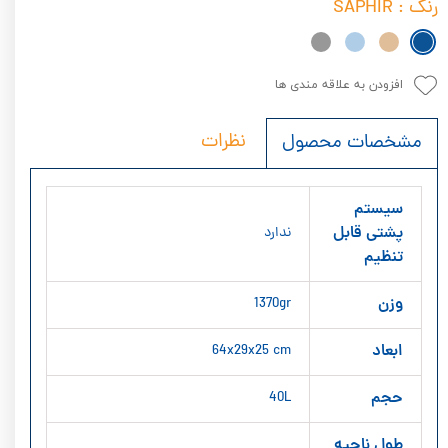
رنگ
: SAPHIR
افزودن به علاقه مندی ها
نظرات
مشخصات محصول
سیستم
پشتی قابل
ندارد
تنظیم
وزن
1370gr
ابعاد
64x29x25 cm
حجم
40L
طول ناحیه