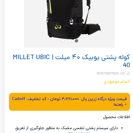
کوله پشتی یوبیک ۴۰ میلت | MILLET UBIC
40
کد کالا: 3515720017926
اتمام موجودی
قیمت ویژه درگاه زرین پال: ۴،۷۶۱،۰۰۰ تومان - کد تخفیف: Cashoff
+ راهنما
اطلاعات محصول
دارای سیستم پشتی تنفسی مشبک به منظور جلوگیری از تعریق