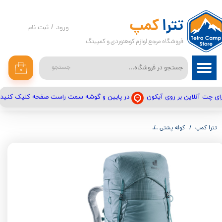
حساب کاربری من
تترا
کمپ
ورود
/
ثبت نام
فروشگاه مرجع لوازم کوهنوردی و کمپینگ
تغییر گذر واژه
سفارشات
جستجو
۰
خروج از حساب کاربری
در پایین و گوشه سمت راست صفحه کلیک کنید
ای چت آنلاین بر روی آیکون
تترا کمپ
کوله پشتی
کوله پشتی 5+45 دیوتر مدل ایر کانتکت اولترا مناسب بانوان | AIRCONTACT ULTRA 45+5 SL