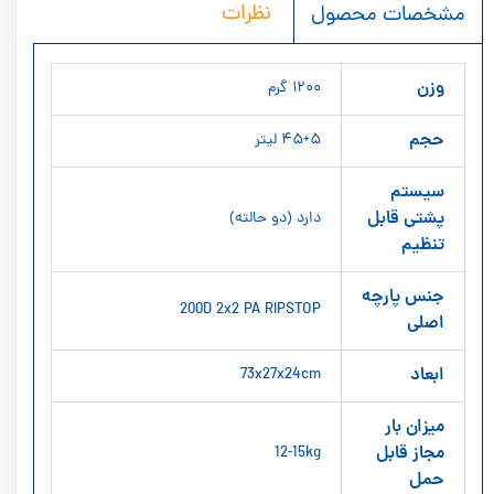
نظرات
مشخصات محصول
وزن
۱۲۰۰ گرم
حجم
۴۵+۵ لیتر
سیستم
پشتی قابل
دارد (دو حالته)
تنظیم
جنس پارچه
200D 2x2 PA RIPSTOP
اصلی
ابعاد
73x27x24cm
میزان بار
مجاز قابل
12-15kg
حمل