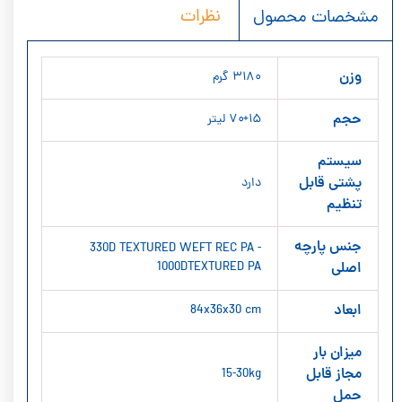
نظرات
مشخصات محصول
وزن
۳۱۸۰ گرم
حجم
۷۰+۱۵ لیتر
سیستم
پشتی قابل
دارد
تنظیم
جنس پارچه
330D TEXTURED WEFT REC PA -
اصلی
1000DTEXTURED PA
ابعاد
84x36x30 cm
میزان بار
مجاز قابل
15-30kg
حمل