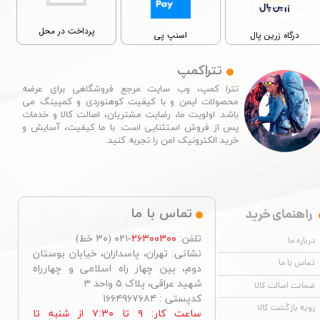
پرداخت در محل
درگاه زرین پال
اسنپ پی
تتراکمپ
تترا کمپ، وب سایت مرجع فروشگاهی برای عرضه
محصولات ایمن و با کیفیت کوهنوردی و کمپینگ می
باشد. اولویت ما، رضایت مشتریان، اصالت کالا و خدمات
پس از فروش استثنایی است. با ما کیفیت، آسایش و
خرید الکترونیک امن را تجربه کنید.​​​​​​​
راهنمای خرید
تماس با ما
تلفن:
۲۶۳۰۰۳۰۰
-۰۲۱ (۳۰ خط)
درباره ما
نشانی: تهران، پاسداران، خیابان بوستان
تماس با ما
دوم، بین چهار راه اسلامی و چهارراه
شهید عراقی، پلاک ۵ واحد ۳
ضمانت اصالت کالا
کدپستی : ۱۶۶۴۹۶۷۶۸۴
رویه بازگشت کالا
ساعت کار: ۹ تا ۷:۳۰ از شنبه تا