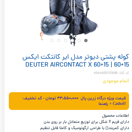
کوله پشتی دیوتر مدل ایر کانتکت ایکس
15+60 | DEUTER AIRCONTACT X 60+15
کد کالا: 40446051131696
اتمام موجودی
قیمت ویژه درگاه زرین پال: ۴۴،۵۵۰،۰۰۰ تومان - کد تخفیف:
Cashoff + راهنما
اطلاعات محصول
دارای فریم Y شکل برای توزیع متعادل بار بر روی بدن
دارای کمربند() با طراحی ارگونومیک و کاملا قابل تنظیم