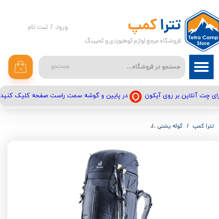
حساب کاربری من
تترا
کمپ
ورود
/
ثبت نام
فروشگاه مرجع لوازم کوهنوردی و کمپینگ
تغییر گذر واژه
سفارشات
جستجو
۰
خروج از حساب کاربری
در پایین و گوشه سمت راست صفحه کلیک کنید
ای چت آنلاین بر روی آیکون
تترا کمپ
کوله پشتی
کوله پشتی دیوتر مدل ایر کانتکت ایکس 15+60 | DEUTER AIRCONTACT X 60+15