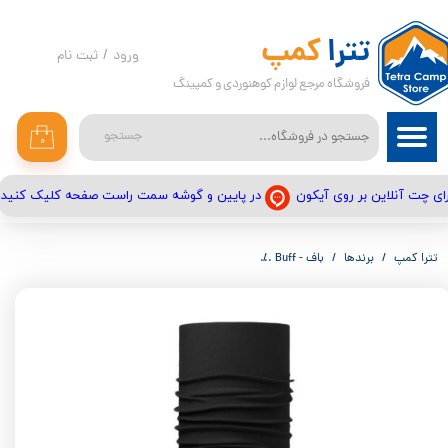
حساب کاربری من
تترا
کمپ
ورود
/
ثبت نام
فروشگاه مرجع لوازم کوهنوردی و کمپینگ
تغییر گذر واژه
سفارشات
جستجو
۰
خروج از حساب کاربری
در پایین و گوشه سمت راست صفحه کلیک کنید
ای چت آنلاین بر روی آیکون
تترا کمپ
برندها
باف - Buff
دستمال سر و گردن باف Buff Original Ecostretch Solid Black