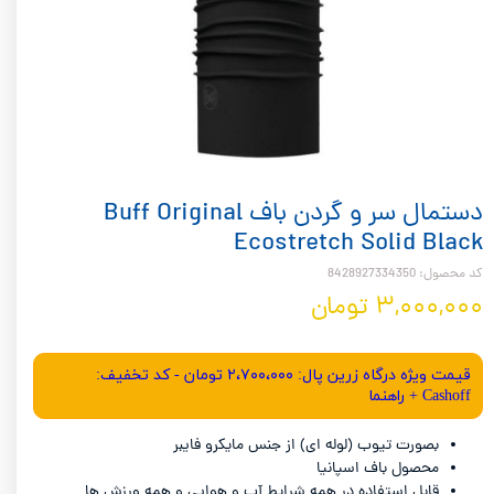
دستمال سر و گردن باف Buff Original
Ecostretch Solid Black
کد محصول: 8428927334350
۳,۰۰۰,۰۰۰ تومان
قیمت ویژه درگاه زرین پال: ۲،۷۰۰،۰۰۰ تومان - کد تخفیف:
Cashoff + راهنما
بصورت تیوب (لوله ای) از جنس مایکرو فایبر
محصول باف اسپانیا
قابل استفاده در همه شرایط آب و هوایی و همه ورزش ها