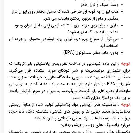
بسیار سبک و قابل حمل
درب لیوان به گونه ای طراحی شده که بسیار محکم روی لیوان قرار
میگیرد و مانع از بیرون ریختن مایعات می شود
دارای سوراخ روی درب برای استفاده از نی (نی داخل لیوان وجود
ندارد و باید جداگانه تهیه شود)
می توان از سوراخ روی درب لیوان برای نوشیدن معمولی و جرعه ای
استفاده کرد.
بدون ماده مضر بیسفونول (BPA)
توجه
: این ماده شیمیایی در ساخت بطری‌های پلاستیکی پلی کربنات که
برای نگهداری نوشیدنی‌ها و شیر کودکان مورد استفاده قرار می‌گیرد.
محققان دانشکده بهداشت عمومی دانشگاه هاروارد دریافتند میزان ماده
شیمیایی BPA در ادرار داوطلبانی که به مدت یک هفته اقدام به نوشیدنی
مایعات از بطری‌های پلی کربنات می‌کردند، به میزان دو سوم افزایش یافت.
و این یک موضوع نگران کننده است.
توجه
: پلاستیک های زیستی مواد پلاستیکی تولید شده از منابع زیستی
تجدیدپذیر، مانند چربی ها و روغن های گیاهی، نشاسته ذرت، کاه، خرده
چوب، خاک اره، ضایعات مواد غذایی بازیافتی و غیره هستند.
درباره پلاستیک های زیستی بیشتر بدانید
پلاستیک های زیستی دارای مزیت منحصر به فردی نسبت به پلاستیک