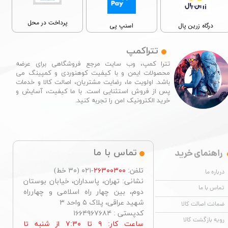
پرداخت در محل
درگاه زرین پال
اسنپ پی
تتراکمپ
تترا کمپ، وب سایت مرجع فروشگاهی برای عرضه
محصولات ایمن و با کیفیت کوهنوردی و کمپینگ می
باشد. اولویت ما، رضایت مشتریان، اصالت کالا و خدمات
پس از فروش استثنایی است. با ما کیفیت، آسایش و
خرید الکترونیک امن را تجربه کنید.​​​​​​​
راهنمای خرید
تماس با ما
تلفن:
۲۶۳۰۰۳۰۰
-۰۲۱ (۳۰ خط)
درباره ما
نشانی: تهران، پاسداران، خیابان بوستان
تماس با ما
دوم، بین چهار راه اسلامی و چهارراه
شهید عراقی، پلاک ۵ واحد ۳
ضمانت اصالت کالا
کدپستی : ۱۶۶۴۹۶۷۶۸۴
رویه بازگشت کالا
ساعت کار: ۹ تا ۷:۳۰ از شنبه تا