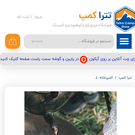
حساب کاربری من
تترا
کمپ
ورود
/
ثبت نام
فروشگاه مرجع لوازم کوهنوردی و کمپینگ
تغییر گذر واژه
سفارشات
جستجو
۰
خروج از حساب کاربری
در پایین و گوشه سمت راست صفحه کلیک کنید
ای چت آنلاین بر روی آیکون
تترا کمپ
آشپزخانه
لیوان لایت مای فایر مدل مای کاپ اورجینال MY CUP'N LID ORIGINAL