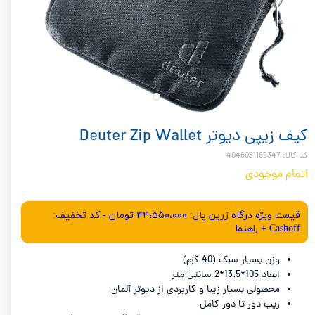
کیف زیپی دیوتر Deuter Zip Wallet
کد کالا: 4046051169347
اتمام موجودی
قیمت ویژه درگاه زرین پال: ۴۴،۵۵۰،۰۰۰ تومان - کد تخفیف:
Cashoff + راهنما
وزن بسیار سبک (40 گرم)
ابعاد 105*13.5*2 سانتی متر
محصولی بسیار زیبا و کاربردی از دیوتر آلمان
زیپ دور تا دور کامل