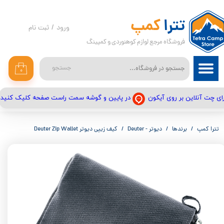
حساب کاربری من
تترا
کمپ
ورود
/
ثبت نام
فروشگاه مرجع لوازم کوهنوردی و کمپینگ
تغییر گذر واژه
سفارشات
جستجو
۰
خروج از حساب کاربری
در پایین و گوشه سمت راست صفحه کلیک کنید
ای چت آنلاین بر روی آیکون
تترا کمپ
برندها
دیوتر - Deuter
کیف زیپی دیوتر Deuter Zip Wallet