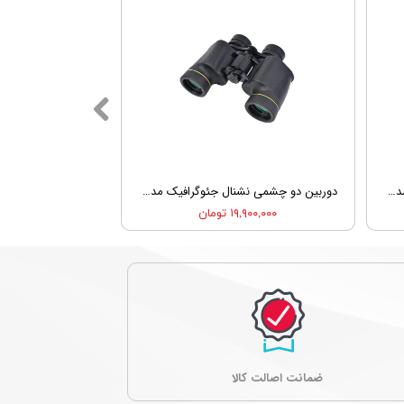
دوربین دو چشمی نشنال جئوگرافیک مدل National Geographic 8X42 Waterproof Binocular 9076000
دوربین دو چشمی نشنال جئوگرافیک مدل National Geographic 8X40 BAK4 Porro Prism Birding Binocular 90-20000
۱۹,۹۰۰,۰۰۰ تومان
ﺿﻤﺎﻧﺖ اصالت کالا