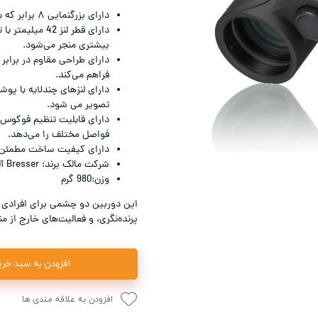
Le
نشنال جئوگرافیک - National Geographic
دارای بزرگنمایی ۸ برابر که به شما امکان مشاهده اشیاء دور را با جزئیات بیشتری می‌دهد.
دارای قطر لنز 
ترموس - Thermos
بیشتری منجر می‌شود.
دارای طراحی مقاوم در برابر
Con
فراهم می‌کند.
دارای لنزهای چندلایه با 
تصویر می شود.
دارای قابلیت تنظیم فوکوس 
فواصل مختلف را می‌دهد.
دارای کیفیت ساخت مطمئن از برند ographic
شرکت مالک برند: Bresser آلمان
وزن:980 گرم
این دوربین دو چشمی برای افرادی که
پرنده‌نگری، و فعالیت‌های خارج از
افزودن به سبد خری
افزودن به علاقه مندی ها