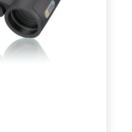
اسپایدر - SPYDER
لدرمن - atherman
نیچر هایک Naturehike
لکی - Leki
فرینو - Ferrino
کانتیگو- tigo