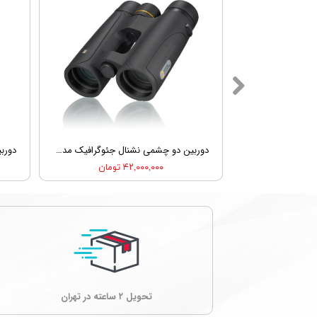
★
★
★
تیر کمان چوبی برند ایس کمپ مدل AceCamp Sling Shot
دوربین دو چشمی نشنال جئوگرافیک مدل National Geographic Binocular 8x42 - 90-76500
۴۲,۰۰۰,۰۰۰ تومان
تحویل ۲ ساعته در تهران