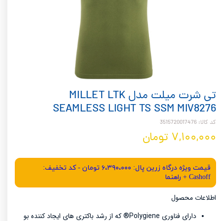
تی شرت میلت مدل MILLET LTK
SEAMLESS LIGHT TS SSM MIV8276
کد کالا: 3515720017476
۷,۱۰۰,۰۰۰ تومان
قیمت ویژه درگاه زرین پال: ۶،۳۹۰،۰۰۰ تومان - کد تخفیف:
Cashoff + راهنما
اطلاعات محصول
دارای فناوری Polygiene® که از رشد باکتری های ایجاد کننده بو