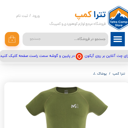
حساب کاربری من
تترا
کمپ
ورود
/
ثبت نام
فروشگاه مرجع لوازم کوهنوردی و کمپینگ
تغییر گذر واژه
سفارشات
جستجو
۰
خروج از حساب کاربری
در پایین و گوشه سمت راست صفحه کلیک کنید
ای چت آنلاین بر روی آیکون
تترا کمپ
پوشاک
تی شرت میلت مدل MILLET LTK SEAMLESS LIGHT TS SSM MIV8276