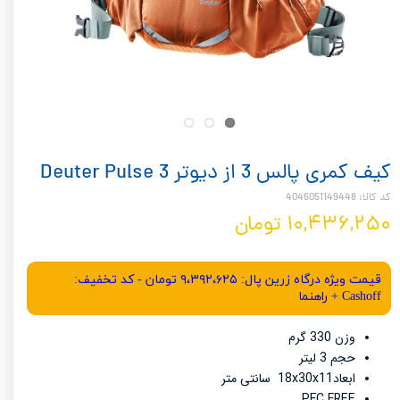
کیف کمری پالس 3 از دیوتر Deuter Pulse 3
کد کالا: 4046051149448
۱۰,۴۳۶,۲۵۰ تومان
قیمت ویژه درگاه زرین پال: ۹،۳۹۲،۶۲۵ تومان - کد تخفیف:
Cashoff + راهنما
وزن 330 گرم
حجم 3 لیتر
ابعاد18x30x11 سانتی متر
PFC FREE