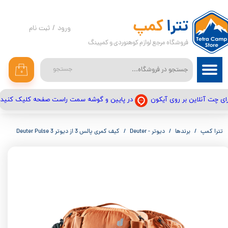
حساب کاربری من
تترا
کمپ
ورود
/
ثبت نام
فروشگاه مرجع لوازم کوهنوردی و کمپینگ
تغییر گذر واژه
سفارشات
جستجو
۰
خروج از حساب کاربری
در پایین و گوشه سمت راست صفحه کلیک کنید
ای چت آنلاین بر روی آیکون
تترا کمپ
برندها
دیوتر - Deuter
کیف کمری پالس 3 از دیوتر Deuter Pulse 3