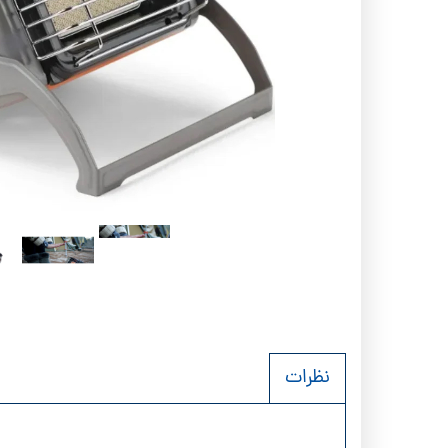
اسپایدر - SPYDER
لدرمن - atherman
نیچر هایک Naturehike
لکی - Leki
فرینو - Ferrino
کانتیگو- tigo
نظرات