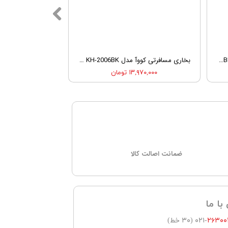
بخاری سفری کووآ مدل KOVEA PORTABLE HEATER CUBIC KGH-2010
بخاری مسافرتی کووآ مدل KOVEA POWERSENSE BLACK KH-2006BK
۱۳,۹۷۰,۰۰۰ تومان
ﺿﻤﺎﻧﺖ اصالت کالا
با ما
۲۶۳۰۰
-۰۲۱ (۳۰ خط)