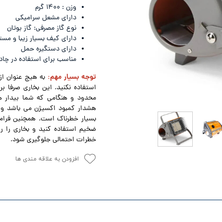
وزن : ۱۴۰۰ گرم
Le
نشنال جئوگرافیک - National Geographic
دارای مشعل سرامیکی
ترموس - Thermos
نوع گاز مصرفی: گاز بوتان
دارای کیف بسیار زیبا و مس
Con
کلمبیا - Columbia
دارای دستگیره حمل
مناسب برای استفاده در چا
توجه بسیار مهم:
به هیچ عنوان از
استفاده نکنید. این بخاری صرفا ب
محدود و هنگامی که شما بیدار 
هشدار کمبود اکسیژن می باشد و 
بسیار خطرناک است. همچنین فرامو
ضخیم استفاده کنید و بخاری را ر
خطرات احتمالی جلوگیری شود.
افزودن به علاقه مندی ها