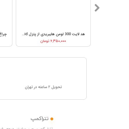
کرامپون کووآ مدل KOVEA ZIPSIN 6 PLUS
هد لایت 300 لومن هایبریدی از پتزل Petzl Tikkina 300 Hybrid
۶,۳۵۰,۰۰۰ تومان
تحویل ۲ ساعته در تهران
تتراکمپ