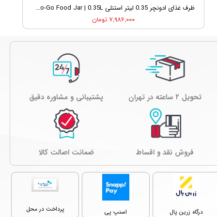
ظرف غذای ادونچر 0.35 لیتر استنلی Stanley Adventure To-Go Food Jar | 0.35L
۷,۹۸۶,۰۰۰ تومان
تحویل ۲ ساعته در تهران
پشتیبانی و مشاوره دقیق
فروش نقد و اقساط
ﺿﻤﺎﻧﺖ اصالت کالا
پرداخت در محل
درگاه زرین پال
اسنپ پی