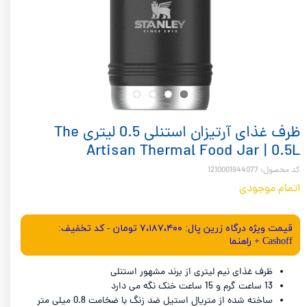
ظرف غذای آرتیزان استنلی 0.5 لیتری The
Artisan Thermal Food Jar | 0.5L
کد محصول: 1210001944077
اتمام موجودی
قیمت ویژه درگاه زرین پال: ۷،۱۸۷،۴۰۰ تومان - کد تخفیف:
Cashoff + راهنما
ظرف غذای نیم لیتری از برند مشهور استنلی
13 ساعت گرم و 15 ساعت خنک نگه می دارد
ساخته شده از متریال استیل ضد زنگ با ضخامت 0.8 میلی متر