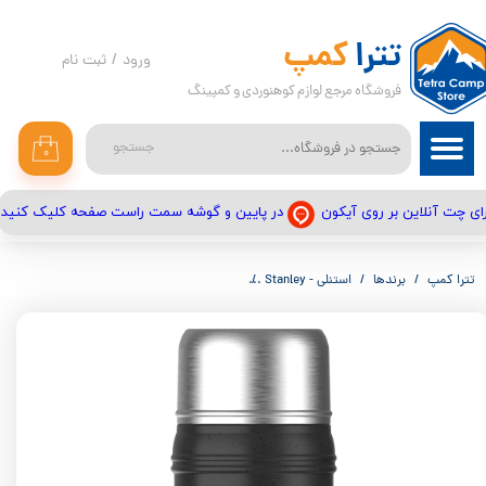
حساب کاربری من
تترا
کمپ
ورود
/
ثبت نام
فروشگاه مرجع لوازم کوهنوردی و کمپینگ
تغییر گذر واژه
سفارشات
جستجو
۰
خروج از حساب کاربری
در پایین و گوشه سمت راست صفحه کلیک کنید
ای چت آنلاین بر روی آیکون
تترا کمپ
برندها
استنلی - Stanley
ظرف غذای آرتیزان استنلی 0.5 لیتری The Artisan Thermal Food Jar | 0.5L