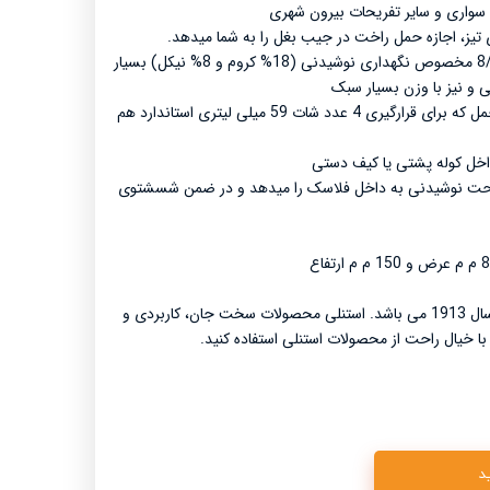
واری و سایر تفریحات بیرون شهری
شیائومی نکستول- Xiaomi Nextool
تیز، اجازه حمل راخت در جیب بغل را به شما میدهد.
لیکن - Laken
• ساخته شده از استیل ضد زنگ 8/18 مخصوص نگهداری نوشیدنی (18% کروم و 8% نیکل) بسیار
 و نیز با وزن بسیار سبک
• شامل فلاسک 0.23 لیتری، ظرف حمل که برای قرارگیری 4 عدد شات 59 میلی لیتری استاندارد هم
داخل کوله پشتی یا کیف دستی
 راحت نوشیدنی به داخل فلاسک را میدهد و در ضمن شسشتوی
• BUILT FOR LIFE شعار استنلی از سال 1913 می باشد. استنلی محصولات سخت جان، کاربردی و
 با خیال راحت از محصولات استنلی استفاده کنید.
د