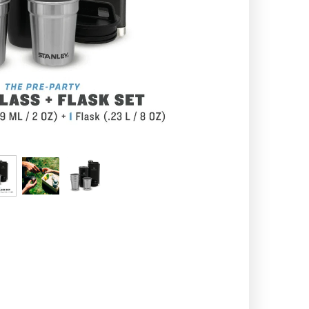
اسپایدر - SPYDER
لدرمن - atherman
نیچر هایک Naturehike
لکی - Leki
فرینو - Ferrino
کانتیگو- tigo