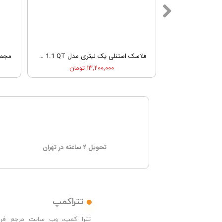
ماگ استنلی 0.35 لیتری سری Aerolight مدل Stanley Transit Mug
فلاسک استنلی یک لیتری مدل STANLY CLASSIC VACUUM BOTTLE 1.1 QT
۱۳,۲۰۰,۰۰۰ تومان
تحویل ۲ ساعته در تهران
تتراکمپ
تترا کمپ، وب سایت مرجع فرو