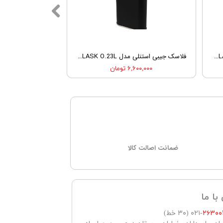
مجموعه لیوان استنلی مدل STANLEY SHOT GLASS SET
فلاسک جیبی استنلی مدل STANLEY WIDE MOUTH FLASK O.23L
۶,۶۰۰,۰۰۰ تومان
ﺿﻤﺎﻧﺖ اصالت کالا
با ما
۲۶۳۰۰
-۰۲۱ (۳۰ خط)