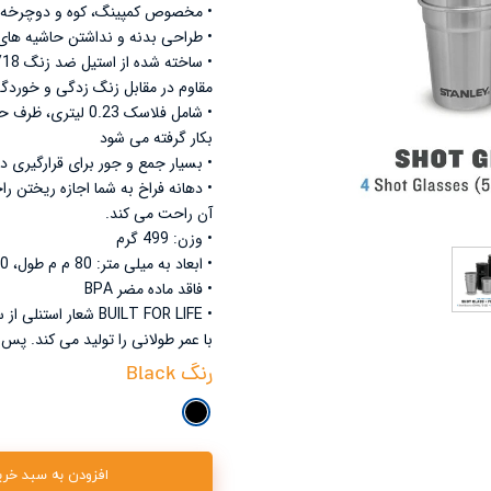
• مخصوص کمپینگ، کوه و دوچرخه س
Le
نشنال جئوگرافیک - National Geographic
• طراحی بدنه و نداشتن حاشیه های 
ترموس - Thermos
مقاوم در مقابل زنگ زدگی و خوردگی
Con
بکار گرفته می شود
• بسیار جمع و جور برای قرارگیری 
• دهانه فراخ به شما اجازه ریختن
آن راحت می کند.
• وزن: 499 گرم
• ابعاد به میلی متر: 80 م م طول، 80 م م عرض و 150 م م ارتفاع
• فاقد ماده مضر BPA
با عمر طولانی را تولید می کند. پس
رنگ
Black
افزودن به سبد خری