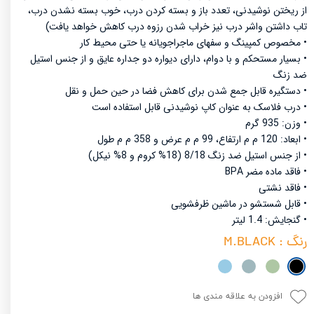
از ریختن نوشیدنی، تعدد باز و بسته کردن درب، خوب بسته نشدن درب،
تاب داشتن واشر درب نیز
خراب شدن رزوه درب کاهش خواهد یافت)
• مخصوص کمپینگ و سفهای ماجراجویانه یا حتی محیط کار
• بسیار مستحکم و با دوام، دارای دیواره دو جداره عایق و از جنس استیل
ضد زنگ
• دستگیره قابل جمع شدن برای کاهش فضا در حین حمل و نقل
• درب فلاسک به عنوان کاپ نوشیدنی قابل استفاده است
• وزن: 935 گرم
• ابعاد: 120 م م ارتفاع، 99 م م عرض و 358 م م طول
• از جنس استیل ضد زنگ 8/18 (18% کروم و 8% نیکل)
• فاقد ماده مضر BPA
• فاقد نشتی
• قابل شستشو در ماشین ظرفشویی
• گنجایش: 1.4 لیتر
رنگ
: M.BLACK
افزودن به علاقه مندی ها