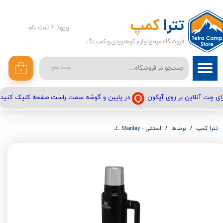
حساب کاربری من
تترا
کمپ
ورود
/
ثبت نام
فروشگاه مرجع لوازم کوهنوردی و کمپینگ
تغییر گذر واژه
سفارشات
جستجو
۰
خروج از حساب کاربری
در پایین و گوشه سمت راست صفحه کلیک کنید
ای چت آنلاین بر روی آیکون
تترا کمپ
برندها
استنلی - Stanley
فلاسک استنلی مدل 1.4 لیتر STANLEY CLASSIC VACUUM BOTTLE