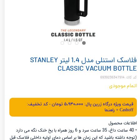
فلاسک استنلی مدل 1.4 لیتر STANLEY
CLASSIC VACUUM BOTTLE
کد کالا: 6939236347914
اتمام موجودی
قیمت ویژه درگاه زرین پال: ۵،۹۴۰،۰۰۰ تومان - کد تخفیف:
Cashoff + راهنما
اطلاعات محصول
• 40 ساعت داغ، 35 ساعت سرد و 6 روز همراه با یخ خنک نگه می دارد
(توجه داشته باشید که این زمان ها بر اساس دمای اولیه داخلی فلاسک قبل