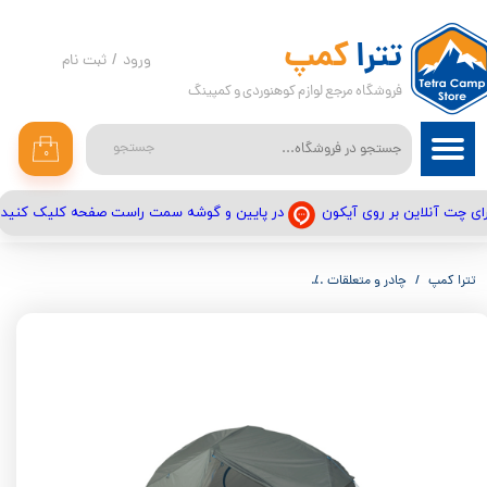
حساب کاربری من
تترا
کمپ
ورود
/
ثبت نام
فروشگاه مرجع لوازم کوهنوردی و کمپینگ
تغییر گذر واژه
سفارشات
جستجو
۰
خروج از حساب کاربری
در پایین و گوشه سمت راست صفحه کلیک کنید
ای چت آنلاین بر روی آیکون
تترا کمپ
چادر و متعلقات
چادر ترکینگ 2 نفره از برند افسانه ای کمپ ایتالیا مدل CAMP MINIMA 2 EVO