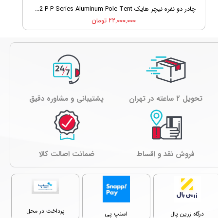
چادر دو نفره نیچر هایک Nature Hike NH18Z022-P P-Series Aluminum Pole Tent
۲۲,۰۰۰,۰۰۰ تومان
تحویل ۲ ساعته در تهران
پشتیبانی و مشاوره دقیق
فروش نقد و اقساط
ﺿﻤﺎﻧﺖ اصالت کالا
پرداخت در محل
درگاه زرین پال
اسنپ پی