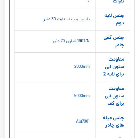
نفرات
2
جنس لایه
نایلون ریپ استارت 30 دنیر
دوم
چنس کفی
190T/N نایلون 70 دنیر
چادر
مقاومت
ستون آبی
2000mm
برای لایه 2
مقاومت
ستون آبی
5000mm
برای کف
چنس میله
Alu7001
های چادر