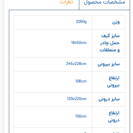
نظرات
مشخصات محصول
وزن
2260g
سایز کیف
حمل چادر
18x50cm
و متعلقات
سایز بیرونی
245x228cm
ارتفاع
108cm
بیرونی
سایز درونی
120x220cm
ارتفاع
100cm
درونی