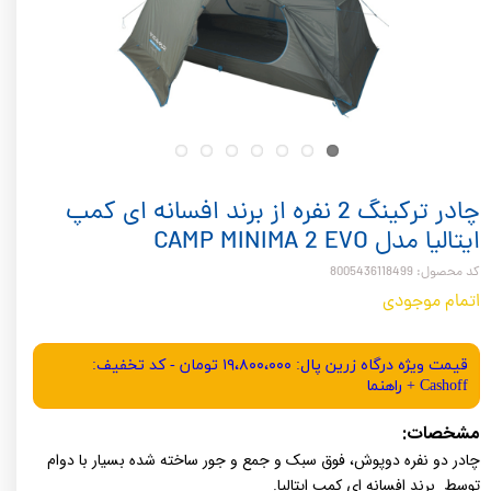
چادر ترکینگ 2 نفره از برند افسانه ای کمپ
ایتالیا مدل CAMP MINIMA 2 EVO
کد محصول: 8005436118499
اتمام موجودی
قیمت ویژه درگاه زرین پال: ۱۹،۸۰۰،۰۰۰ تومان - کد تخفیف:
Cashoff + راهنما
مشخصات:
چادر دو نفره دوپوش، فوق سبک و جمع و جور ساخته شده بسیار با دوام
توسط برند افسانه ای کمپ ایتالیا.