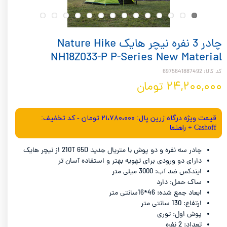
چادر 3 نفره نیچر هایک Nature Hike
NH18Z033-P P-Series New Material
کد کالا: 6975641887492
۲۴,۲۰۰,۰۰۰ تومان
قیمت ویژه درگاه زرین پال: ۲۱،۷۸۰،۰۰۰ تومان - کد تخفیف:
Cashoff + راهنما
چادر سه نفره و دو پوش با متریال جدید 210T 65D از نیچر هایک
دارای دو ورودی برای تهویه بهتر و استفاده آسان تر
ایندکس ضد آب: 3000 میلی متر
ساک حمل: دارد
ابعاد جمع شده: 46*16سانتی متر
ارتفاع: 130 سانتی متر
پوش اول: توری
تعداد: 2 نفره