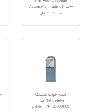
e
NH17A001-L Sponge
Automatic Inflating Pillow
۲,۲۸۰,۰۰۰ تومان
کیسه خواب کمپینگ
مل
Naturehike مدل
CNK2300SD021 | جادار و