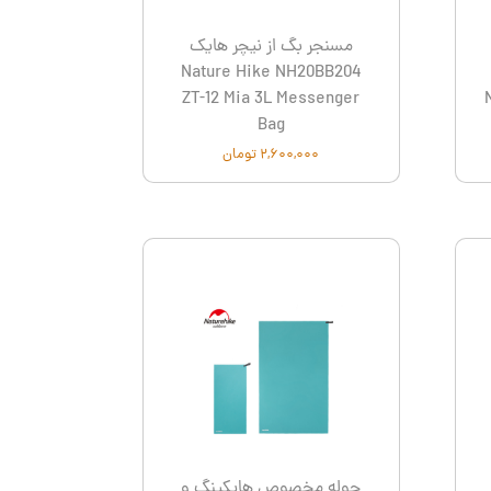
مسنجر بگ از نیچر هایک
Nature Hike NH20BB204
ZT-12 Mia 3L Messenger
Bag
۲,۶۰۰,۰۰۰ تومان
حوله مخصوص هایکینگ و