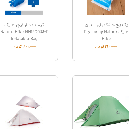
Le
نشنال جئوگرافیک - National Geographic
ترموس - Thermos
Con
پک یخ خشک ژلی از نیچر
کیسه باد از نیچر هایک
هایک Dry Ice by Nature
Nature Hike NH19Q033-D
Inflatable Bag
Hike
۱۹۹,۰۰۰ تومان
۱,۱۰۰,۰۰۰ تومان