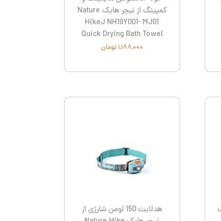
کمپینگ از نیچر هایک Nature
HikeJ NH19Y001- MJ01
Quick Drying Bath Towel
۱,۱۸۸,۰۰۰ تومان
ک
هدلایت 150 لومن شارژی از