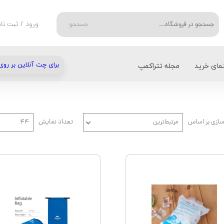
ورود
/
ثبت نام
جستجو
حساب کاربر
تغییر گذر واژ
نمای خرید
مجله تتراکمپ
برای چت آنلاین بر روی
سفارشات
میلت - Millet
انواع دستکش
خروج از حسا
D
شتی
فیسکارس - FISKARS
روشنایی و گرمایش
ازی بر اساس
مرتبط‌ترین
تعداد نمایش
۴۴
بلک دیاموند - Black Diamond
دستمال سر و کلاه
IC
آسپری - Osprey
سرشعله، اجاق گاز و باربیکیو
کمپینگ و سفر
ام اس آر - MSR
یخچال کمپینگ و سفر
T
لایت مای فایر - Light My Fire
PLATYPUS
پتزل - PETZL
سی تو سامیت - Sea to Summit