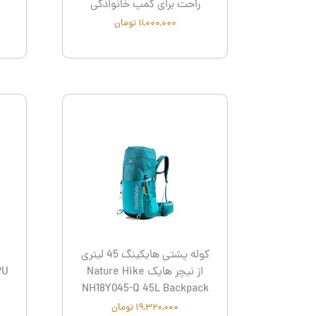
راحت برای کمپ خانوادگی
۱۱,۰۰۰,۰۰۰ تومان
۰
کوله پشتی هایکینگ 45 لیتری
از نیچر هایک Nature Hike
PU
NH18Y045-Q 45L Backpack
۱۹,۳۲۰,۰۰۰ تومان