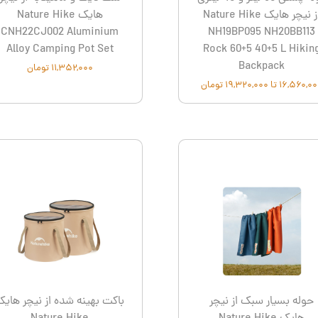
از نیچر هایک Nature Hike
هایک Nature Hike
CNH22CJ002 Aluminium
NH19BP095 NH20BB113
Alloy Camping Pot Set
Rock 60+5 40+5 L Hikin
Backpack
۱۱,۳۵۲,۰۰۰ تومان
۱۶,۵۶۰ تا ۱۹,۳۲۰,۰۰۰ تومان
حوله بسیار سبک از نیچر
باکت بهینه شده از نیچر های