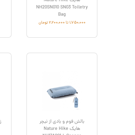
هایک Nature Hike
NH20SN010 SN03 Toiletry
Bag
۱,۷۵۰,۰۰۰ تا ۲,۲۰۰,۰۰۰ تومان
بالش فوم و بادی از نیچر
ز
هایک Nature Hike