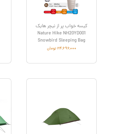
اسپایدر - SPYDER
لدرمن - atherman
نیچر هایک Naturehike
لکی - Leki
فرینو - Ferrino
کانتیگو- tigo
کیسه خواب پر از نیچر هایک
Nature Hike NH20YD001
Snowbird Sleeping Bag
۲۴,۶۹۶,۰۰۰ تومان