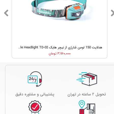
هدلایت 150 لومن شارژی از نیچر هایک Nature Hike NH00T002-D Light Rechargable Headlight TD-02
۳,۹۶۰,۰۰۰ تومان
تحویل ۲ ساعته در تهران
پشتیبانی و مشاوره دقیق