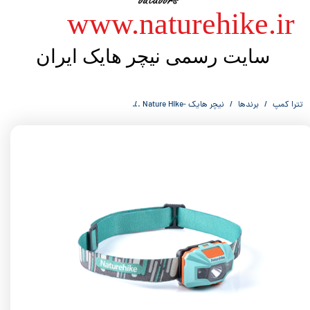
​​www.naturehike.ir
سایت رسمی نیچر هایک ایران
تترا کمپ
برندها
نیچر هایک -Nature Hike
هدلایت 150 لومن شارژی از نیچر هایک Nature Hike NH00T002-D Light Rechargable Headlight TD-02