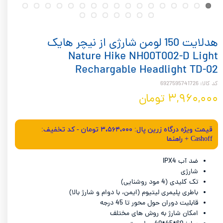
هدلایت 150 لومن شارژی از نیچر هایک
Nature Hike NH00T002-D Light
Rechargable Headlight TD-02
کد کالا: 6927595741726
۳,۹۶۰,۰۰۰ تومان
قیمت ویژه درگاه زرین پال: ۳،۵۶۴،۰۰۰ تومان - کد تخفیف:
Cashoff + راهنما
ضد آب IPX4
شارژی
تک کلیدی (4 مود روشنایی)
باطری پلیمری لیتیوم (ایمن، با دوام و شارژ بالا)
قابلیت دوران حول محور تا 45 درجه
امکان شارژ به روش های مختلف