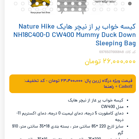
کیسه خواب پر از نیچر هایک Nature Hike
NH18C400-D CW400 Mummy Duck Down
Sleeping Bag
کد کالا: 6976507666848
۲۶,۰۰۰,۰۰۰ تومان
قیمت ویژه درگاه زرین پال: ۲۳،۴۰۰،۰۰۰ تومان - کد تخفیف:
Cashoff + راهنما
کیسه خواب پر غاز از نیچر هایک
مدل CW400
دمای کامفورت 5 درجه، دمای لیمیت 0 درجه، دمای اکستریم 11-
درجه
سایز لارج 220 *85 سانتی متر ، بسته بندی 18*35 سانتی متر، 910
گرم