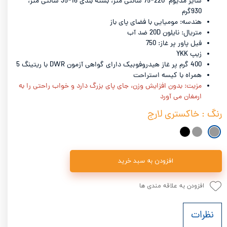
سایز مدیوم 220*75 سانتی متر، بسته بندی 16*35 سانتی متر،
930گرم
هندسه: مومیایی با فضای پای باز
متریال: نایلون 20D ضد آب
فیل پاور پر غاز: 750
زیپ YKK
400 گرم پر غاز هیدروفوبیک دارای گواهی آزمون DWR با ریتینگ 5
همراه با کیسه استراحت
مزیت: بدون افزایش وزن، جای پای بزرگ دارد و خواب راحتی را به
ارمغان می آورد
رنگ
: خاکستری لارج
افزودن به سبد خرید
افزودن به علاقه مندی ها
نظرات