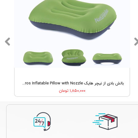
بالش بادی از نیچر هایک Nature Hike NH17T013-Z Lightweight TPU Aeoros Inflatable Pillow with Nozzle
۱,۸۵۰,۰۰۰ تومان