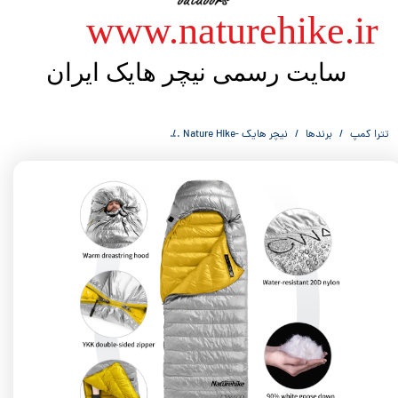
​​www.naturehike.ir
سایت رسمی نیچر هایک ایران
تترا کمپ
برندها
نیچر هایک -Nature Hike
کیسه خواب پر از نیچر هایک Nature Hike NH18C400-D CW400 Mummy Duck Down Sleeping Bag