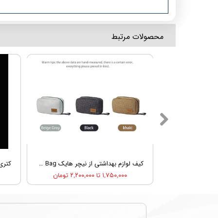
​محصولات مرتبط
پک یخ خشک ژلی از نیچر هایک Dry Ice by Nature Hike
کیف لوازم بهداشتی از نیچر هایک Nature Hike NH20SN010 SN03 Toiletry Bag
۱,۷۵۰,۰۰۰ تا ۲,۲۰۰,۰۰۰ تومان