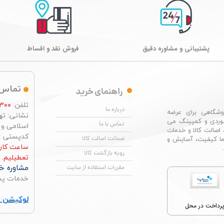
پشتیبانی و مشاوره دقیق
فروش نقد و اقساط
تماس 
راهنمای خرید
تلفن:
۳۰۰
درباره ما
شگاهی برای عرضه
نشانی: تهر
وردی و کمپینگ می
تماس با ما
اسلامی و چها
 اصالت کالا و خدمات
کدپستی : ۶۶۴۹۶۷۶۸۴
ضمانت اصالت کالا
ما کیفیت، آسایش و
رویه بازگشت کالا
تعطیلیم.
مشاوره خر
مقررات استفاده از سایت
خدمات پس از ف
لوکیشن ت
رداخت در محل