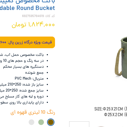
Le
نشنال جئوگرافیک - National Geographic
dable Round Bucket
ترموس - Thermos
کد کالا: 6927595764619
۱,۸۲۴,۰۰۰ تومان
Con
قیمت ویژه درگاه زرین پال: ۱،۶۴۱،۶۰۰ تومان - کد تخفیف: Cashoff + راهنما
باکت مخصوص حمل آب، شست
در سه رنگ و حجم های 10 و 20 لیتری
دستگیره های بسیار محکم
جمع شونده
متریال: PVC Mech
سایز باز شده: 250*210 میلیمتر (10 لیتری)، 330*250 میلیمتر (20 لیتری)، 210 گرم
سایز جمع شده: 250*20 میلیمتر (10 لیتری)، 330*20 میلیمتر (20 لیتری)، 310 گرم
دوره و لبه های کار مسلح می
دارای پایداری بالا روی سطو
رنگ
10 لیتری قهوه ای