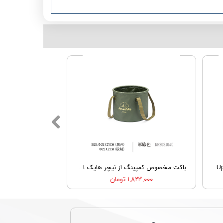
باکت بهینه شده از نیچر هایک Nature Hike CNK2350CF010 Foldable Round Bucket Upgrade
باکت مخصوص کمپینگ از نیچر هایک Nature Hike NH20SJ040 Foldable Round Bucket
۱,۸۲۴,۰۰۰ تومان