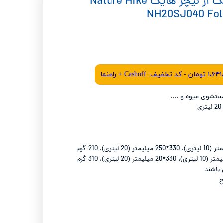
باکت مخصوص کمپینگ از نیچر هایک Nature Hike
شیائومی نکستول- Xiaomi Nextool
NH20SJ040 Fol
لیکن - Laken
شوی میوه و ....
 باشند
ح