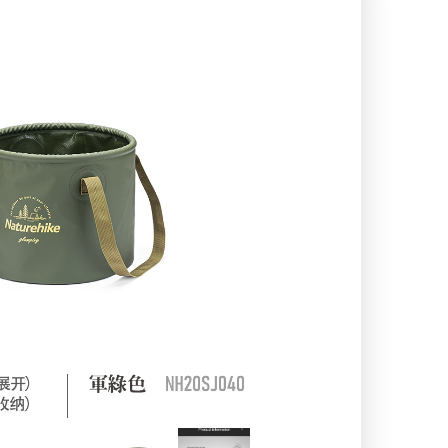
اسپایدر - SPYDER
لدرمن - atherman
نیچر هایک Naturehike
لکی - Leki
فرینو - Ferrino
کانتیگو- tigo