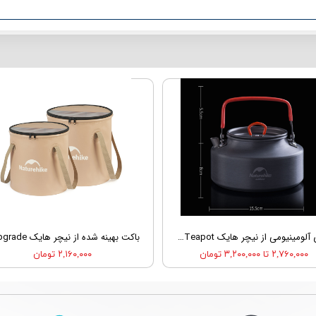
کتری آلومینیومی از نیچر هایک Nature Hike NH17C020-H Outdoor Picnic Teapot
۲,۷۶۰,۰۰۰ تا ۳,۲۰۰,۰۰۰ تومان
۲,۱۶۰,۰۰۰ تومان